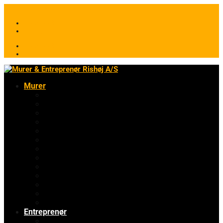
64 49 11 28
post@rishoejas.dk
Facebook
Instagram
Facebook
Instagram
Murer
Badeværelser
Renovering
Betongulve
Erhvervsbyggeri
Facadeisolering
Muret pejs
Facaderenovering
Vandskuring
Tilbygning
Nybygning
Omfugning
Tagrenovering
Utraditionelt murerarbejde
Entreprenør
Jord, kloak & belægning