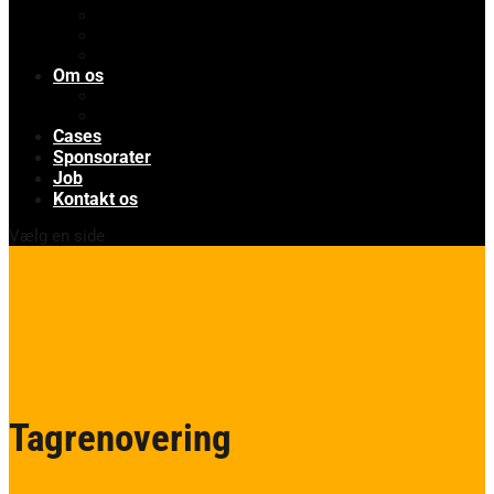
Renovering af kirker
Totalentreprise
Fundamenter
Om os
Om os
En dag med Rishøj
Cases
Sponsorater
Job
Kontakt os
Vælg en side
Tagrenovering