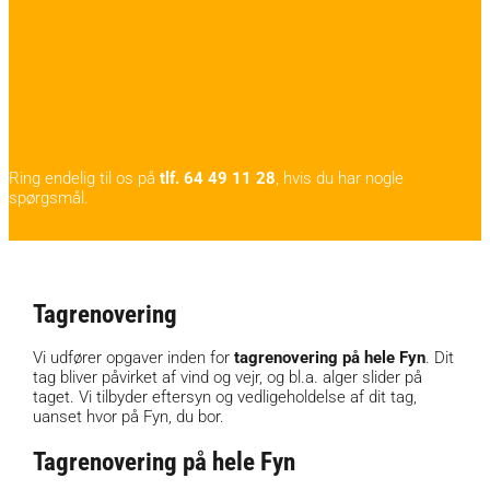
Ring endelig til os på
tlf. 64 49 11 28
, hvis du har nogle
spørgsmål.
Tagrenovering
Vi udfører opgaver inden for
tagrenovering på hele Fyn
. Dit
tag bliver påvirket af vind og vejr, og bl.a. alger slider på
taget. Vi tilbyder eftersyn og vedligeholdelse af dit tag,
uanset hvor på Fyn, du bor.
Tagrenovering på hele Fyn