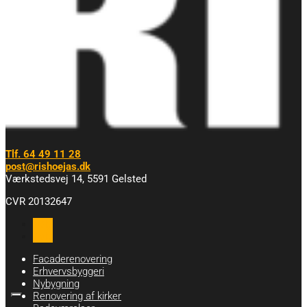
Tlf. 64 49 11 28
post@rishoejas.dk
Værkstedsvej 14, 5591 Gelsted
CVR 20132647
Følg
Følg
Facaderenovering
Erhvervsbyggeri
Nybygning
Renovering af kirker