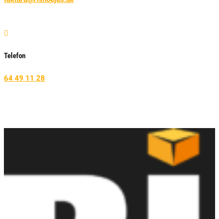

Telefon
64 49 11 28