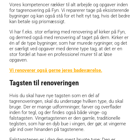
Vores kompetencer rækker til alt arbejde og opgaver inden
for tagrenovering på Fyn. Vi reparerer tage på eksisterende
bygninger og kan også stå for et helt nyt tag, hvis det bedre
kan betale sig prismæssigt.
Vi har f.eks. stor erfaring med renovering af kirker på Fyn,
og dermed også med renovering af taget på dem. Kirker er
én af de type bygninger, som har murede rygninger, og det
er særligt ved opgaver med denne type tag, at det er en
stor fordel at have en professionel murer til at løse
opgaven.
Vi renoverer også gerne jeres badeværelse.
Tagsten til renoveringen
Hvis du skal have nye tagsten som en del af
tagrenoveringen, skal du undersøge hvilken type, du skal
bruge. Der er mange udformninger, farver og overflader
inden for tegl, og der findes også både vinge- og
falstagsten. Vingetagstenen er den gamle, traditionelle
teglsten, som har en dyb bue i vingen, der gør, at vingerne
går ind over hinanden på tagstenene.
Falstagstenen er i dag den mest brugte type: Den er