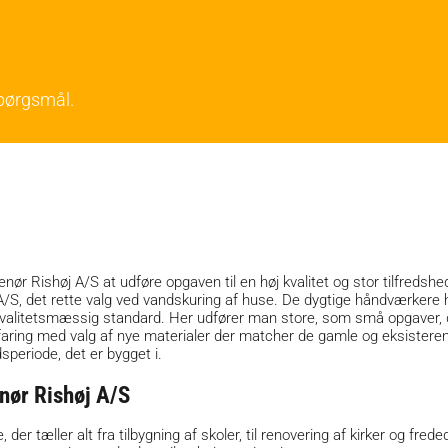
spørgsmål.
ør Rishøj A/S at udføre opgaven til en høj kvalitet og stor tilfredshe
A/S, det rette valg ved vandskuring af huse. De dygtige håndværkere h
 kvalitetsmæssig standard. Her udfører man store, som små opgaver, de
rfaring med valg af nye materialer der matcher de gamle og eksiste
periode, det er bygget i.
nør Rishøj A/S
 der tæller alt fra tilbygning af skoler, til renovering af kirker og f