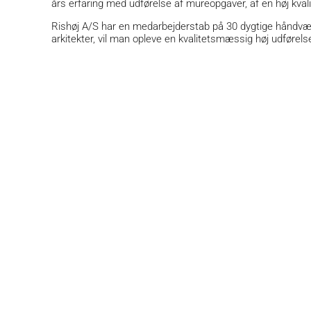
års erfaring med udførelse af mureopgaver, af en høj kval
Rishøj A/S har en medarbejderstab på 30 dygtige håndværk
arkitekter, vil man opleve en kvalitetsmæssig høj udførel