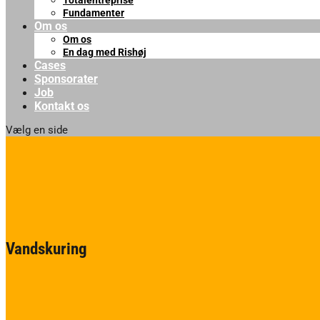
Totalentreprise
Fundamenter
Om os
Om os
En dag med Rishøj
Cases
Sponsorater
Job
Kontakt os
Vælg en side
Vandskuring