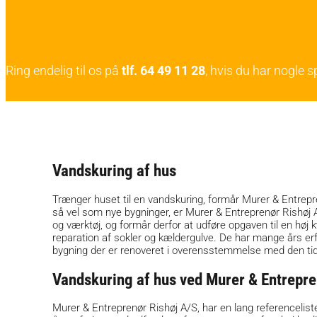
Ring endelig til os på
tlf. 64 49 11 28
, hvis du har nogle 
Vandskuring af hus
Trænger huset til en vandskuring, formår Murer & Entrepren
så vel som nye bygninger, er Murer & Entreprenør Rishøj 
og værktøj, og formår derfor at udføre opgaven til en høj
reparation af sokler og kældergulve. De har mange års e
bygning der er renoveret i overensstemmelse med den tids
Vandskuring af hus ved Murer & Entrepre
Murer & Entreprenør Rishøj A/S, har en lang referenceliste,