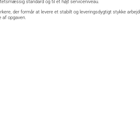
itetsmæssig standard og til et højt serviceniveau.
ere, der formår at levere et stabilt og leveringsdygtigt stykke arbe
se af opgaven.