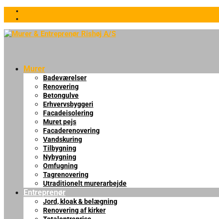
Facebook
Instagram
Murer
Badeværelser
Renovering
Betongulve
Erhvervsbyggeri
Facadeisolering
Muret pejs
Facaderenovering
Vandskuring
Tilbygning
Nybygning
Omfugning
Tagrenovering
Utraditionelt murerarbejde
Entreprenør
Jord, kloak & belægning
Renovering af kirker