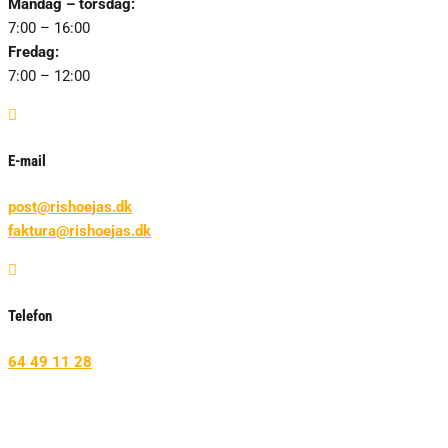
Mandag – torsdag:
7:00 – 16:00
Fredag:
7:00 – 12:00

E-mail
post@rishoejas.dk
faktura@rishoejas.dk

Telefon
64 49 11 28