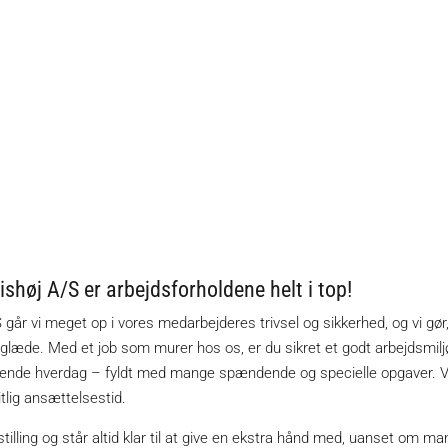
post@rishoejas.dk.
!
shøj A/S er arbejdsforholdene helt i top!
år vi meget op i vores medarbejderes trivsel og sikkerhed, og vi gør, 
sglæde. Med et job som murer hos os, er du sikret et godt arbejdsmil
drende hverdag – fyldt med mange spændende og specielle opgaver. Vi 
lig ansættelsestid.
dstilling og står altid klar til at give en ekstra hånd med, uanset om ma