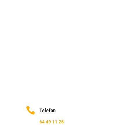
hvor der altid er tid og plads til en sjov
bemærkning”
Lars Frederiksen
Firmaet er god til at lave sociale
arrangementer som der altid er stor
opbakning til”
Johnny Indal

Telefon
64 49 11 28