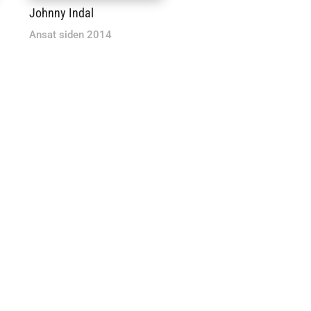
Johnny Indal
Ansat siden 2014
“Et godt arbejdsmiljø – gode kollegaer