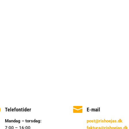
kvalitets håndværk”
Michael Hansen
“Altid en fornøjelse at være på arbejde”
Freddy Ingildsen


Telefontider
E-mail
Mandag – torsdag:
post@rishoejas.dk
7:00 – 16:00
faktura@rishoejas.dk