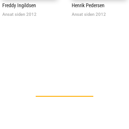
Freddy Ingildsen
Henrik Pedersen
Ansat siden 2012
Ansat siden 2012
“Der bliver gået meget op i godt