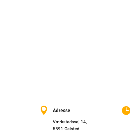
udfordringer i dagligdagen gør det til en
god arbejdsplads”´
John Jensen
“Jeg vil rigtig gerne blive her indtil at jeg
skal på pension”
Finn Ottesen

Adresse
Værkstedsvej 14,
5591 Gelsted