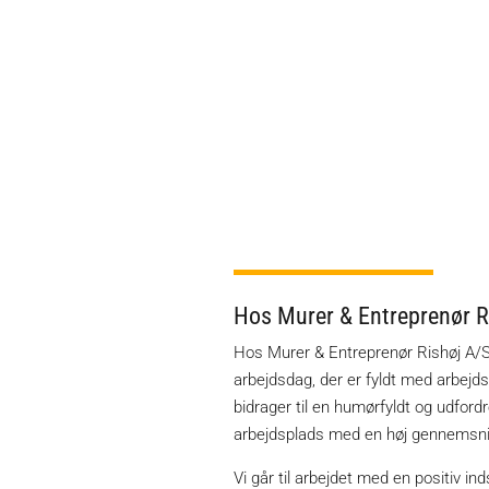
Vi glæder os til at høre fra dig
Hos Murer & Entreprenør Ri
Hos Murer & Entreprenør Rishøj A/S g
arbejdsdag, der er fyldt med arbejd
bidrager til en humørfyldt og udfor
arbejdsplads med en høj gennemsnit
Vi går til arbejdet med en positiv in