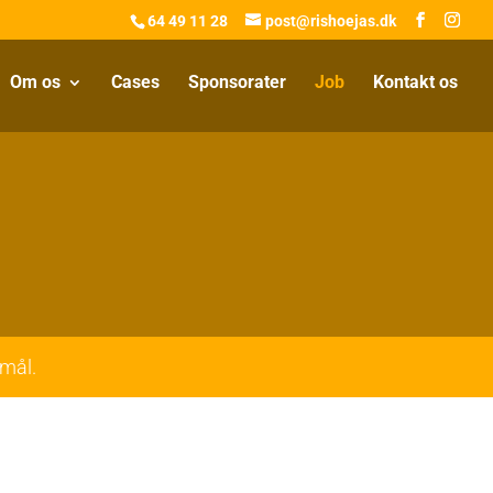
64 49 11 28
post@rishoejas.dk
Om os
Cases
Sponsorater
Job
Kontakt os
smål.