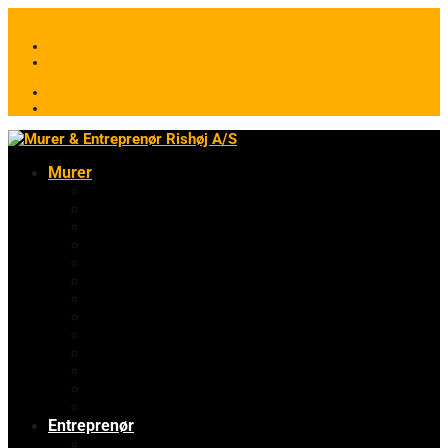
64 49 11 28
post@rishoejas.dk
Facebook
Instagram
Facebook
Instagram
Murer
Badeværelser
Renovering
Betongulve
Erhvervsbyggeri
Facadeisolering
Muret pejs
Facaderenovering
Vandskuring
Tilbygning
Nybygning
Omfugning
Tagrenovering
Utraditionelt murerarbejde
Entreprenør
Jord, kloak & belægning