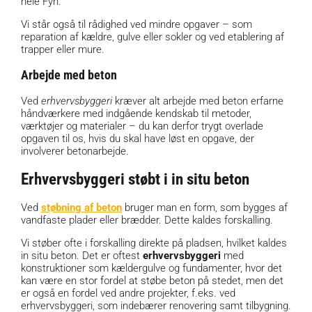
hele Fyn.
Vi står også til rådighed ved mindre opgaver – som
reparation af kældre, gulve eller sokler og ved etablering af
trapper eller mure.
Arbejde med beton
Ved
erhvervsbyggeri
kræver alt arbejde med beton erfarne
håndværkere med indgående kendskab til metoder,
værktøjer og materialer – du kan derfor trygt overlade
opgaven til os, hvis du skal have løst en opgave, der
involverer betonarbejde.
Erhvervsbyggeri støbt i in situ beton
Ved
støbning af beton
bruger man en form, som bygges af
vandfaste plader eller brædder. Dette kaldes forskalling.
Vi støber ofte i forskalling direkte på pladsen, hvilket kaldes
in situ beton. Det er oftest
erhvervsbyggeri
med
konstruktioner som kældergulve og fundamenter, hvor det
kan være en stor fordel at støbe beton på stedet, men det
er også en fordel ved andre projekter, f.eks. ved
erhvervsbyggeri, som indebærer renovering samt tilbygning.