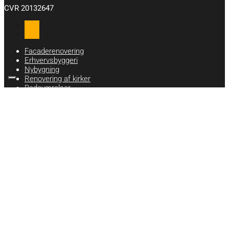
CVR 20132647
Følg
Følg
Facaderenovering
Erhvervsbyggeri
Nybygning
Renovering af kirker
Badeværelser
Utraditionelt murerarbejde
Støbning af betongulve
Renovering af badeværelse
Facadeisolering med puds
Omfugning af murværk
Vandskuring af hus
Muret pejs
Det kan vi
Om os
Referencer
Kontakt os
Cookiepolitik