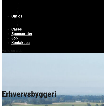
Renovering af kirker
Totalentreprise
Fundamenter
Om os
Om os
En dag med Rishøj
Cases
Sponsorater
Job
Kontakt os
Vælg en side
Erhvervsbyggeri