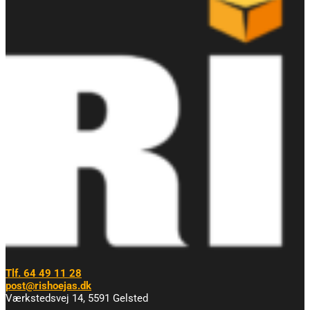
Tlf. 64 49 11 28
post@rishoejas.dk
Værkstedsvej 14, 5591 Gelsted