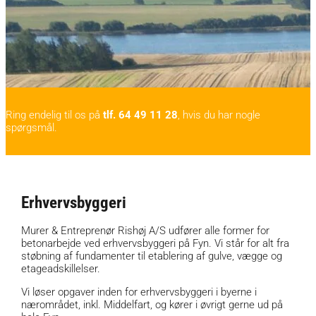
Ring endelig til os på
tlf. 64 49 11 28
, hvis du har nogle
spørgsmål.
Erhvervsbyggeri
Murer & Entreprenør Rishøj A/S udfører alle former for
betonarbejde ved erhvervsbyggeri på Fyn. Vi står for alt fra
støbning af fundamenter til etablering af gulve, vægge og
etageadskillelser.
Vi løser opgaver inden for erhvervsbyggeri i byerne i
nærområdet, inkl. Middelfart, og kører i øvrigt gerne ud på