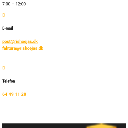
7:00 – 12:00

E-mail
post@rishoejas.dk
faktura@rishoejas.dk

Telefon
64 49 11 28